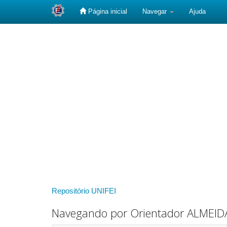
Página inicial
Navegar
Ajuda
Skip
navigation
Repositório UNIFEI
Navegando por Orientador ALMEIDA,