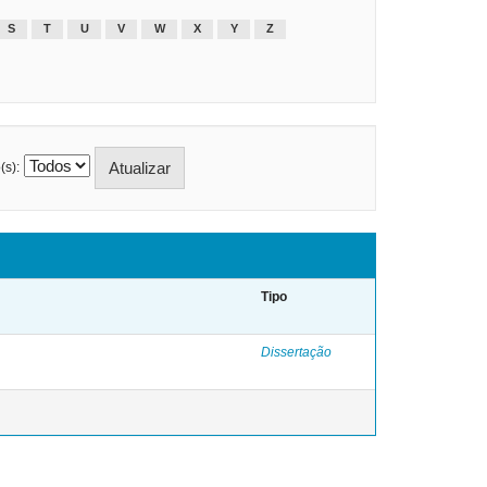
S
T
U
V
W
X
Y
Z
(s):
Tipo
Dissertação