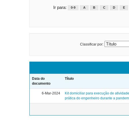
Ir para:
0-9
A
B
C
D
E
Classificar por:
Data do
Título
documento
6-Mar-2024
Kit domiciliar para execução de atividad
prática do engenheiro durante a pandem