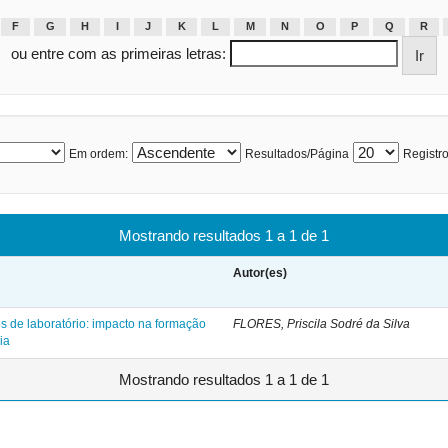
F
G
H
I
J
K
L
M
N
O
P
Q
R
ou entre com as primeiras letras:
Em ordem:
Resultados/Página
Registro
Mostrando resultados 1 a 1 de 1
Autor(es)
es de laboratório: impacto na formação
FLORES, Priscila Sodré da Silva
ia
Mostrando resultados 1 a 1 de 1