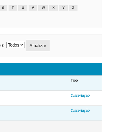
S
T
U
V
W
X
Y
Z
(s):
Tipo
Dissertação
Dissertação