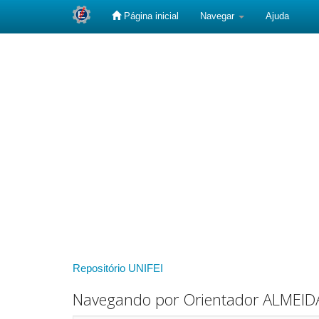
Página inicial
Navegar
Ajuda
Skip
navigation
Repositório UNIFEI
Navegando por Orientador ALMEIDA