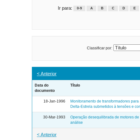
Ir para:
0-9
A
B
C
D
E
Classificar por:
< Anterior
Data do
Título
documento
18-Jan-1996
Monitoramento de transformadores para a
Delta-Estrela submetidos à tensões e cor
30-Mar-1993
Operação desequilibrada de motores de i
análise
< Anterior