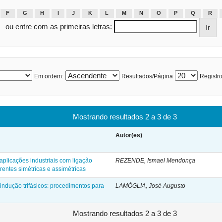
F
G
H
I
J
K
L
M
N
O
P
Q
R
ou entre com as primeiras letras:
Em ordem:
Resultados/Página
Registro
Mostrando resultados 2 a 3 de 3
Autor(es)
plicações industriais com ligação
REZENDE, Ismael Mendonça
rentes simétricas e assimétricas
ndução trifásicos: procedimentos para
LAMÓGLIA, José Augusto
Mostrando resultados 2 a 3 de 3