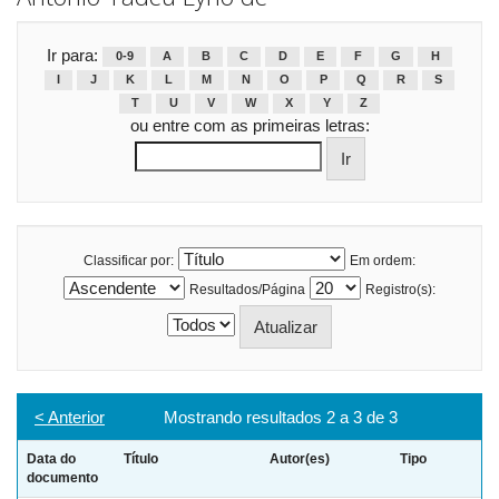
Ir para:
0-9
A
B
C
D
E
F
G
H
I
J
K
L
M
N
O
P
Q
R
S
T
U
V
W
X
Y
Z
ou entre com as primeiras letras:
Classificar por:
Em ordem:
Resultados/Página
Registro(s):
< Anterior
Mostrando resultados 2 a 3 de 3
Data do
Título
Autor(es)
Tipo
documento