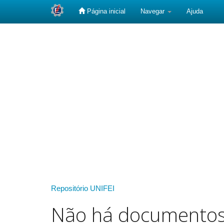
Página inicial
Navegar
Ajuda
Skip
navigation
Repositório UNIFEI
Não há documento