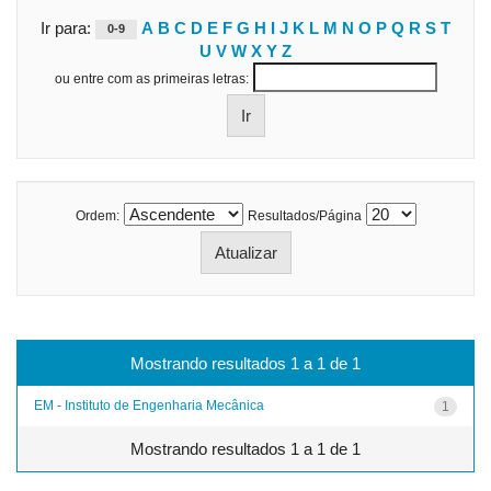
Ir para:
A
B
C
D
E
F
G
H
I
J
K
L
M
N
O
P
Q
R
S
T
0-9
U
V
W
X
Y
Z
ou entre com as primeiras letras:
Ordem:
Resultados/Página
Mostrando resultados 1 a 1 de 1
EM - Instituto de Engenharia Mecânica
1
Mostrando resultados 1 a 1 de 1