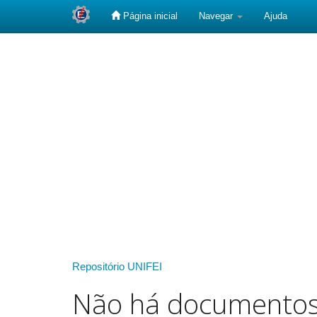
Página inicial
Navegar
Ajuda
Skip
navigation
Repositório UNIFEI
Não há documento