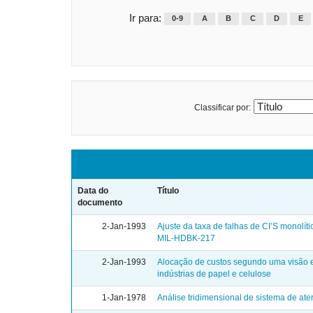
Ir para:
0-9
A
B
C
D
E
Classificar por:
Data do
Título
documento
2-Jan-1993
Ajuste da taxa de falhas de CI’S monolít
MIL-HDBK-217
2-Jan-1993
Alocação de custos segundo uma visão e
indústrias de papel e celulose
1-Jan-1978
Análise tridimensional de sistema de at