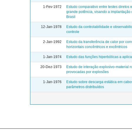
1-Fev-1972
Estudo comparativo entre testes diretos e
grande potência, visando a implantação 
Brasil
12-Jan-1978
Estudo da controlabilidade e observabil
controle
2-Jan-1992
Estudo da transferência de calor por con
horizontais concêntricos e excêntricos
1-Jan-1974
Estudo das funções hiperbólicas a aplic
20-Dez-1973
Estudo de interação explosivo-material r
provocadas por explosões
1-Jan-1976
Estudo sobre descarga estática em cabos
parâmetros distribuídos