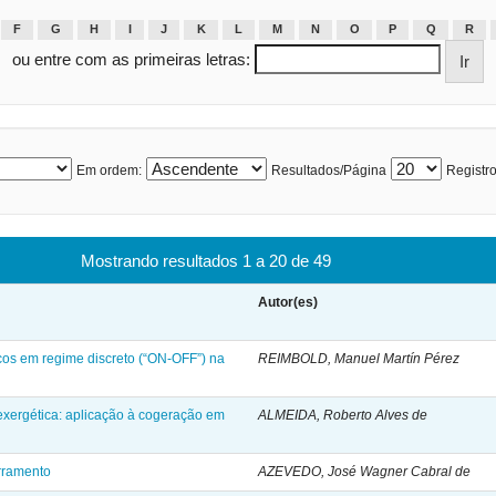
F
G
H
I
J
K
L
M
N
O
P
Q
R
ou entre com as primeiras letras:
Em ordem:
Resultados/Página
Registro
Mostrando resultados 1 a 20 de 49
Autor(es)
icos em regime discreto (“ON-OFF”) na
REIMBOLD, Manuel Martín Pérez
xergética: aplicação à cogeração em
ALMEIDA, Roberto Alves de
erramento
AZEVEDO, José Wagner Cabral de