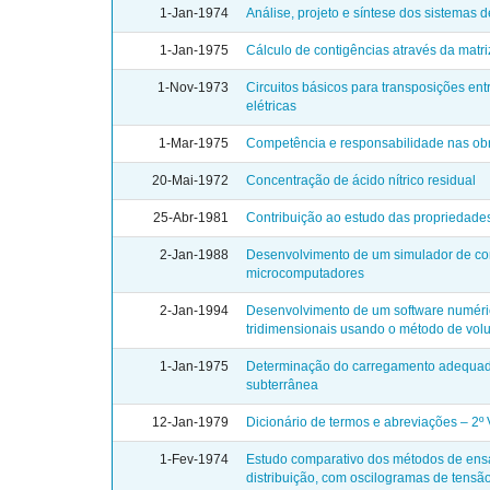
1-Jan-1974
Análise, projeto e síntese dos sistemas
1-Jan-1975
Cálculo de contigências através da matriz
1-Nov-1973
Circuitos básicos para transposições en
elétricas
1-Mar-1975
Competência e responsabilidade nas ob
20-Mai-1972
Concentração de ácido nítrico residual
25-Abr-1981
Contribuição ao estudo das propriedades
2-Jan-1988
Desenvolvimento de um simulador de con
microcomputadores
2-Jan-1994
Desenvolvimento de um software numéri
tridimensionais usando o método de volu
1-Jan-1975
Determinação do carregamento adequado
subterrânea
12-Jan-1979
Dicionário de termos e abreviações – 2º
1-Fev-1974
Estudo comparativo dos métodos de ens
distribuição, com oscilogramas de tensão