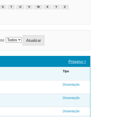
S
T
U
V
W
X
Y
Z
(s):
Próximo >
Tipo
Dissertação
Dissertação
Dissertação