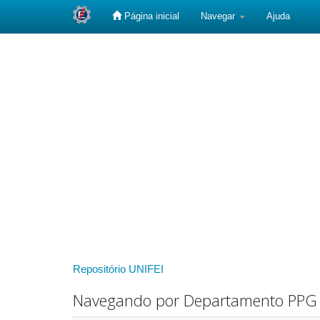
Página inicial
Navegar
Ajuda
Skip
navigation
Repositório UNIFEI
Navegando por Departamento PPG -