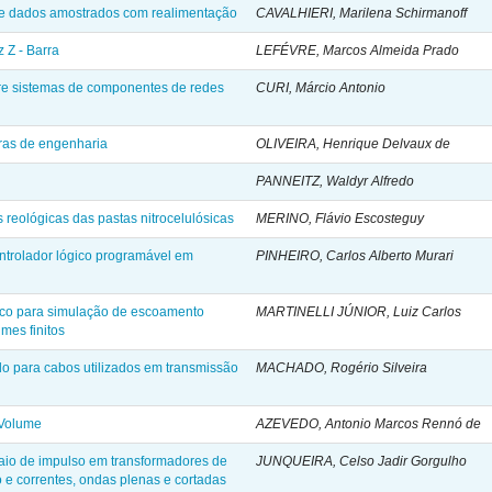
 de dados amostrados com realimentação
CAVALHIERI, Marilena Schirmanoff
 Z - Barra
LEFÉVRE, Marcos Almeida Prado
tre sistemas de componentes de redes
CURI, Márcio Antonio
ras de engenharia
OLIVEIRA, Henrique Delvaux de
PANNEITZ, Waldyr Alfredo
 reológicas das pastas nitrocelulósicas
MERINO, Flávio Escosteguy
trolador lógico programável em
PINHEIRO, Carlos Alberto Murari
co para simulação de escoamento
MARTINELLI JÚNIOR, Luiz Carlos
mes finitos
 para cabos utilizados em transmissão
MACHADO, Rogério Silveira
 Volume
AZEVEDO, Antonio Marcos Rennó de
aio de impulso em transformadores de
JUNQUEIRA, Celso Jadir Gorgulho
 e correntes, ondas plenas e cortadas