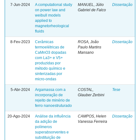
7-Jun-2024
A computational study
MANUEL, Júlio
Dissertação
on power law and
Gabriel de Falco
weibull models
applied to
magnetorheological
fluids
8-Fev-2023
Cerâmicas
ROSA, João
Dissertação
termoelétricas de
Paulo Martins
CaMnO3 dopadas
Mansano
com La3+ e V5+
produzidas por
método químico e
sinterizadas por
micro-ondas
5-Abr-2024
Argamassa com a
COSTAL,
Tese
incorporação de
Glauber Zerbini
rejeito de minério de
ferro nanoestruturado
20-Ago-2024
Análise da influência
CAMPOS, Helen
Dissertação
da adição de
Vanessa Ferreira
polímeros
superabsorventes e
substituição de