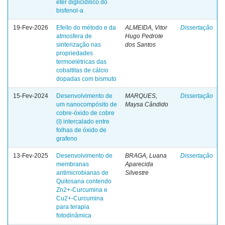
éter diglicidílico do
bisfenol-a
19-Fev-2026
Efeito do método e da
ALMEIDA, Vitor
Dissertação
atmosfera de
Hugo Pedrote
sinterização nas
dos Santos
propriedades
termoelétricas das
cobaltitas de cálcio
dopadas com bismuto
15-Fev-2024
Desenvolvimento de
MARQUES,
Dissertação
um nanocompósito de
Maysa Cândido
cobre-óxido de cobre
(I) intercalado entre
folhas de óxido de
grafeno
13-Fev-2025
Desenvolvimento de
BRAGA, Luana
Dissertação
membranas
Aparecida
antimicrobianas de
Silvestre
Quitosana contendo
Zn2+-Curcumina e
Cu2+-Curcumina
para terapia
fotodinâmica