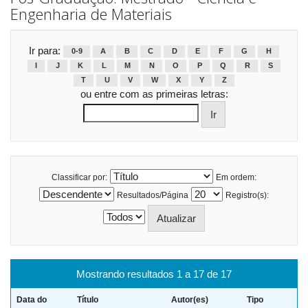
Engenharia de Materiais
Ir para:
0-9
A
B
C
D
E
F
G
H
I
J
K
L
M
N
O
P
Q
R
S
T
U
V
W
X
Y
Z
ou entre com as primeiras letras:
Classificar por:
Em ordem:
Resultados/Página
Registro(s):
Mostrando resultados 1 a 17 de 17
Data do
Título
Autor(es)
Tipo