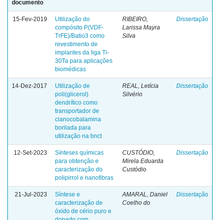
documento
15-Fev-2019
Utilização do
RIBEIRO,
Dissertação
compósito P(VDF-
Larissa Mayra
TrFE)/Batio3 como
Silva
revestimento de
implantes da liga Ti-
30Ta para aplicações
biomédicas
14-Dez-2017
Utilização de
REAL, Letícia
Dissertação
poli(glicerol)
Silvério
dendrítico como
transportador de
cianocobalamina
borilada para
utilização na bnct
12-Set-2023
Sínteses químicas
CUSTÓDIO,
Dissertação
para obtenção e
Mirela Eduarda
caracterização do
Custódio
polipirrol e nanofibras
21-Jul-2023
Síntese e
AMARAL, Daniel
Dissertação
caracterização de
Coelho do
óxido de cério puro e
dopado com