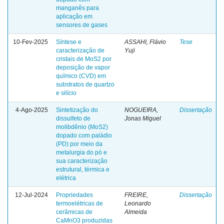
manganês para
aplicação em
sensores de gases
10-Fev-2025
Síntese e
ASSAHI, Flávio
Tese
caracterização de
Yuji
cristais de MoS2 por
deposição de vapor
químico (CVD) em
substratos de quartzo
e silício
4-Ago-2025
Sintetização do
NOGUEIRA,
Dissertação
dissulfeto de
Jonas Miguel
molibdênio (MoS2)
dopado com paládio
(PD) por meio da
metalurgia do pó e
sua caracterização
estrutural, térmica e
elétrica
12-Jul-2024
Propriedades
FREIRE,
Dissertação
termoelétricas de
Leonardo
cerâmicas de
Almeida
CaMnO3 produzidas