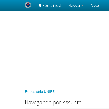
Página inicial
Navegar
Ajuda
Skip
navigation
Repositório UNIFEI
Navegando por Assunto