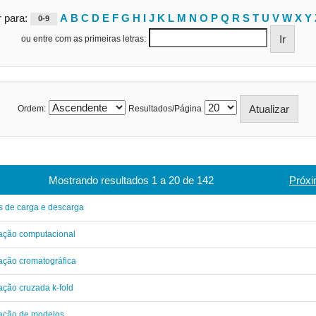
r para:
A
B
C
D
E
F
G
H
I
J
K
L
M
N
O
P
Q
R
S
T
U
V
W
X
Y
0-9
ou entre com as primeiras letras:
Ordem:
Resultados/Página
Mostrando resultados 1 a 20 de 142
Próxi
 de carga e descarga
ação computacional
ação cromatográfica
ação cruzada k-fold
dação de modelos