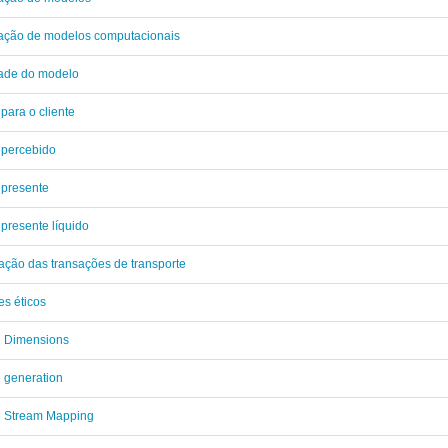
ação de modelos computacionais
dade do modelo
 para o cliente
 percebido
 presente
 presente líquido
ação das transações de transporte
es éticos
e Dimensions
 generation
e Stream Mapping