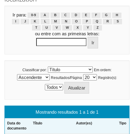
Ir para:
0-9
A
B
C
D
E
F
G
H
I
J
K
L
M
N
O
P
Q
R
S
T
U
V
W
X
Y
Z
ou entre com as primeiras letras:
Classificar por:
Em ordem:
Resultados/Página
Registro(s):
Mostrando resultados 1 a 1 de 1
Data do
Título
Autor(es)
Tipo
documento