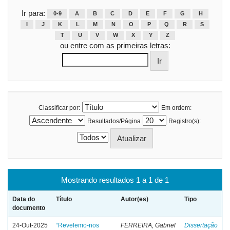
Ir para:
0-9
A
B
C
D
E
F
G
H
I
J
K
L
M
N
O
P
Q
R
S
T
U
V
W
X
Y
Z
ou entre com as primeiras letras:
Classificar por:
Em ordem:
Resultados/Página
Registro(s):
Mostrando resultados 1 a 1 de 1
Data do
Título
Autor(es)
Tipo
documento
24-Out-2025
“Revelemo-nos
FERREIRA, Gabriel
Dissertação