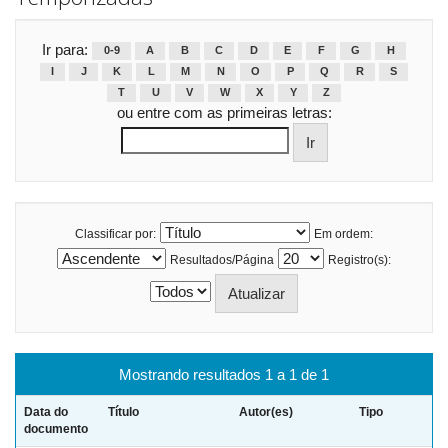
Ir para:
0-9
A
B
C
D
E
F
G
H
I
J
K
L
M
N
O
P
Q
R
S
T
U
V
W
X
Y
Z
ou entre com as primeiras letras:
Classificar por:
Em ordem:
Resultados/Página
Registro(s):
Mostrando resultados 1 a 1 de 1
Data do
Título
Autor(es)
Tipo
documento