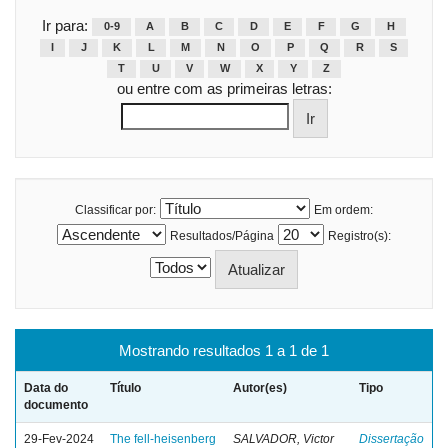
Ir para:
0-9
A
B
C
D
E
F
G
H
I
J
K
L
M
N
O
P
Q
R
S
T
U
V
W
X
Y
Z
ou entre com as primeiras letras:
Classificar por:
Em ordem:
Resultados/Página
Registro(s):
Mostrando resultados 1 a 1 de 1
Data do
Título
Autor(es)
Tipo
documento
29-Fev-2024
The fell-heisenberg
SALVADOR, Victor
Dissertação