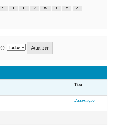
S
T
U
V
W
X
Y
Z
(s):
Tipo
Dissertação