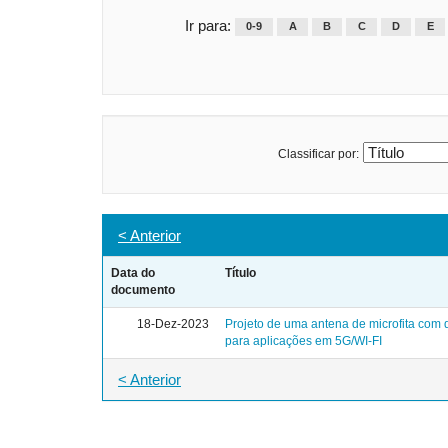
Ir para:
0-9
A
B
C
D
E
Classificar por:
< Anterior
Data do
Título
documento
18-Dez-2023
Projeto de uma antena de microfita com
para aplicações em 5G/WI-FI
< Anterior