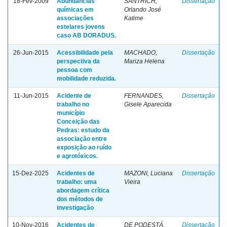
18-Fev-2009
Abundâncias
SANTRICH,
Dissertação
químicas em
Orlando José
associações
Katime
estelares jovens
caso AB DORADUS.
26-Jun-2015
Acessibilidade pela
MACHADO,
Dissertação
perspectiva da
Mariza Helena
pessoa com
mobilidade reduzida.
11-Jun-2015
Acidente de
FERNANDES,
Dissertação
trabalho no
Gisele Aparecida
município
Conceição das
Pedras: estudo da
associação entre
exposição ao ruído
e agrotóxicos.
15-Dez-2025
Acidentes de
MAZONI, Luciana
Dissertação
trabalho: uma
Vieira
abordagem crítica
dos métodos de
investigação
10-Nov-2016
Acidentes de
DE PODESTÁ,
Dissertação