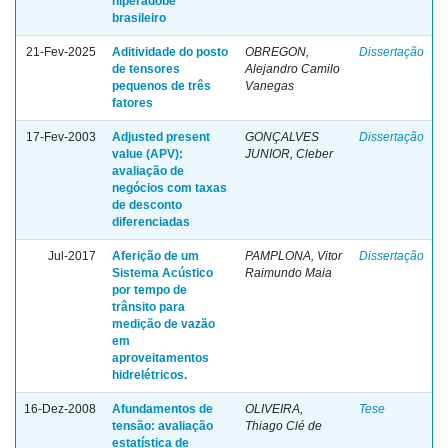
hiperadobe
brasileiro
21-Fev-2025
Aditividade do posto
OBREGON,
Dissertação
de tensores
Alejandro Camilo
pequenos de três
Vanegas
fatores
17-Fev-2003
Adjusted present
GONÇALVES
Dissertação
value (APV):
JUNIOR, Cleber
avaliação de
negócios com taxas
de desconto
diferenciadas
Jul-2017
Aferição de um
PAMPLONA, Vitor
Dissertação
Sistema Acústico
Raimundo Maia
por tempo de
trânsito para
medição de vazão
em
aproveitamentos
hidrelétricos.
16-Dez-2008
Afundamentos de
OLIVEIRA,
Tese
tensão: avaliação
Thiago Clé de
estatística de