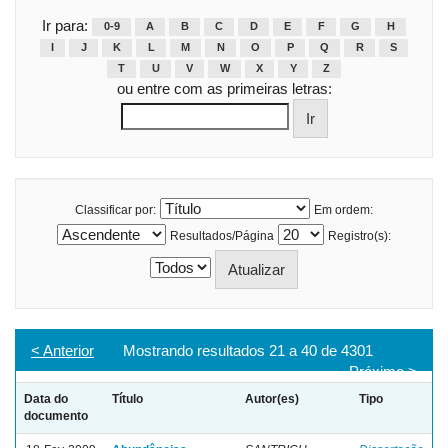
Ir para:
0-9
A
B
C
D
E
F
G
H
I
J
K
L
M
N
O
P
Q
R
S
T
U
V
W
X
Y
Z
ou entre com as primeiras letras:
Classificar por:
Em ordem:
Resultados/Página
Registro(s):
< Anterior
Mostrando resultados 21 a 40 de 4301
Próximo >
Data do
Título
Autor(es)
Tipo
documento