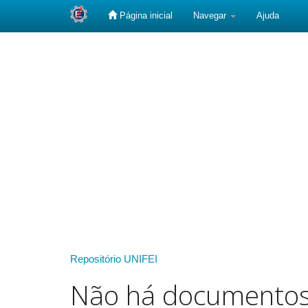
Página inicial
Navegar
Ajuda
Skip
navigation
Repositório UNIFEI
Não há documento