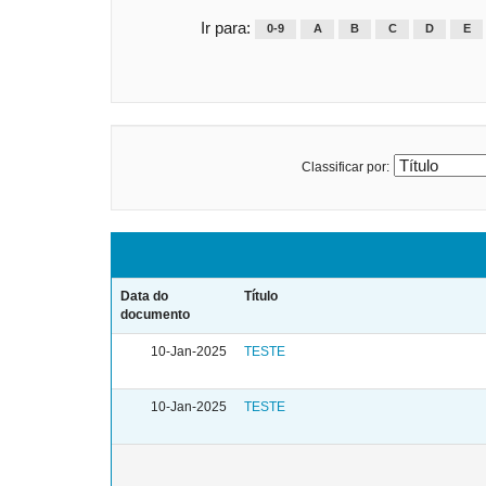
Ir para:
0-9
A
B
C
D
E
Classificar por:
Data do
Título
documento
10-Jan-2025
TESTE
10-Jan-2025
TESTE