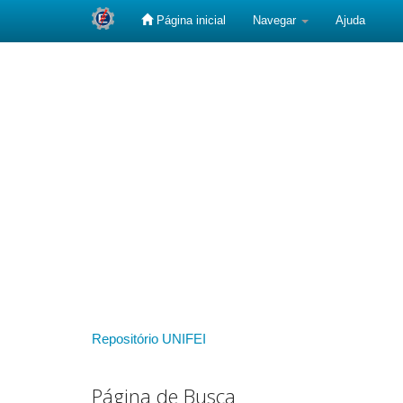
Página inicial
Navegar
Ajuda
Skip
navigation
Repositório UNIFEI
Página de Busca