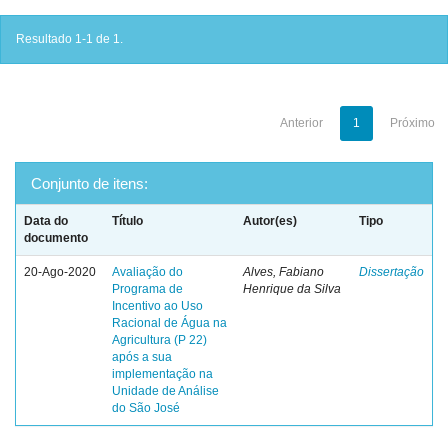
Resultado 1-1 de 1.
Anterior
1
Próximo
Conjunto de itens:
Data do
Título
Autor(es)
Tipo
documento
20-Ago-2020
Avaliação do
Alves, Fabiano
Dissertação
Programa de
Henrique da Silva
Incentivo ao Uso
Racional de Água na
Agricultura (P 22)
após a sua
implementação na
Unidade de Análise
do São José