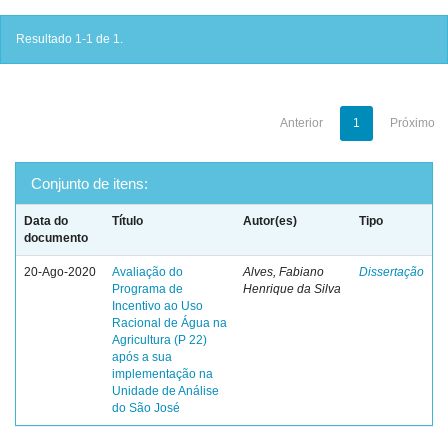
Resultado 1-1 de 1.
Anterior
1
Próximo
Conjunto de itens:
Data do
Título
Autor(es)
Tipo
documento
20-Ago-2020
Avaliação do
Alves, Fabiano
Dissertação
Programa de
Henrique da Silva
Incentivo ao Uso
Racional de Água na
Agricultura (P 22)
após a sua
implementação na
Unidade de Análise
do São José