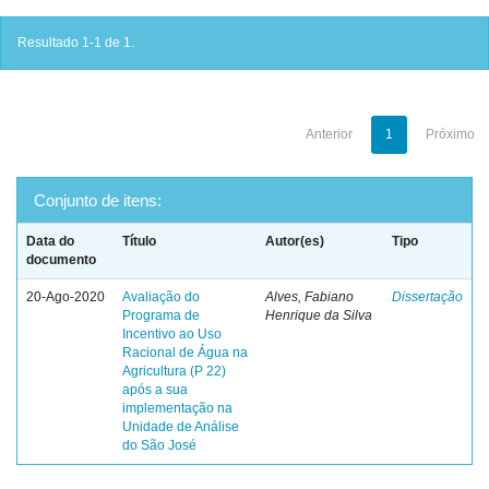
Resultado 1-1 de 1.
Anterior
1
Próximo
Conjunto de itens:
Data do
Título
Autor(es)
Tipo
documento
20-Ago-2020
Avaliação do
Alves, Fabiano
Dissertação
Programa de
Henrique da Silva
Incentivo ao Uso
Racional de Água na
Agricultura (P 22)
após a sua
implementação na
Unidade de Análise
do São José