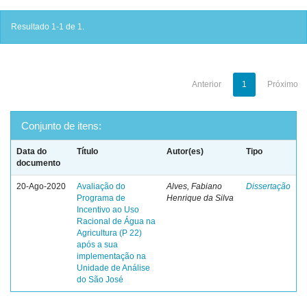
Resultado 1-1 de 1.
Anterior
1
Próximo
Conjunto de itens:
Data do
Título
Autor(es)
Tipo
documento
20-Ago-2020
Avaliação do
Alves, Fabiano
Dissertação
Programa de
Henrique da Silva
Incentivo ao Uso
Racional de Água na
Agricultura (P 22)
após a sua
implementação na
Unidade de Análise
do São José