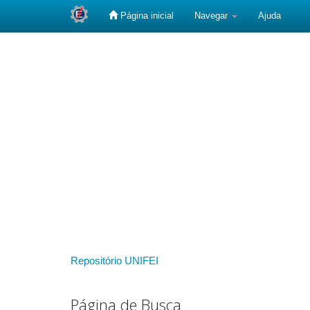
Página inicial
Navegar
Ajuda
Skip
navigation
Repositório UNIFEI
Página de Busca