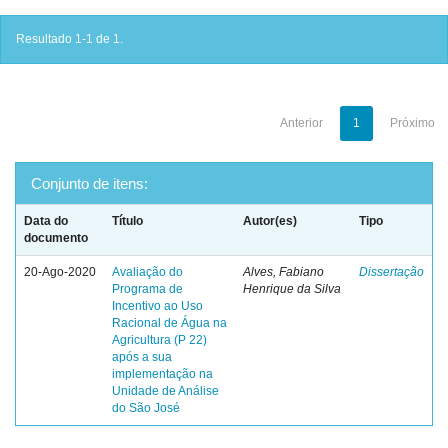
Resultado 1-1 de 1.
Anterior
1
Próximo
Conjunto de itens:
Data do
Título
Autor(es)
Tipo
documento
20-Ago-2020
Avaliação do
Alves, Fabiano
Dissertação
Programa de
Henrique da Silva
Incentivo ao Uso
Racional de Água na
Agricultura (P 22)
após a sua
implementação na
Unidade de Análise
do São José