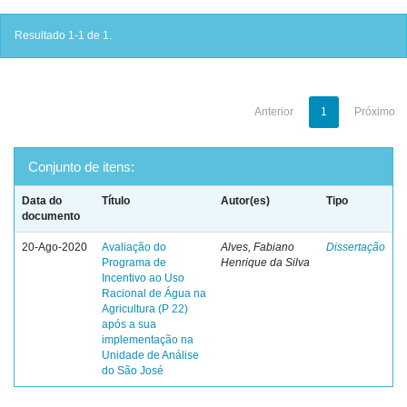
Resultado 1-1 de 1.
Anterior
1
Próximo
Conjunto de itens:
Data do
Título
Autor(es)
Tipo
documento
20-Ago-2020
Avaliação do
Alves, Fabiano
Dissertação
Programa de
Henrique da Silva
Incentivo ao Uso
Racional de Água na
Agricultura (P 22)
após a sua
implementação na
Unidade de Análise
do São José