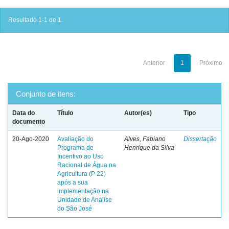
Resultado 1-1 de 1.
Anterior
1
Próximo
Conjunto de itens:
Data do
Título
Autor(es)
Tipo
documento
20-Ago-2020
Avaliação do
Alves, Fabiano
Dissertação
Programa de
Henrique da Silva
Incentivo ao Uso
Racional de Água na
Agricultura (P 22)
após a sua
implementação na
Unidade de Análise
do São José