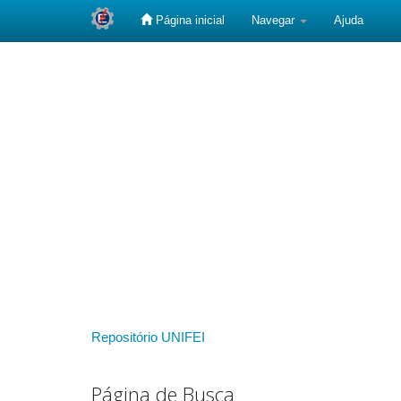
Página inicial
Navegar
Ajuda
Skip
navigation
Repositório UNIFEI
Página de Busca