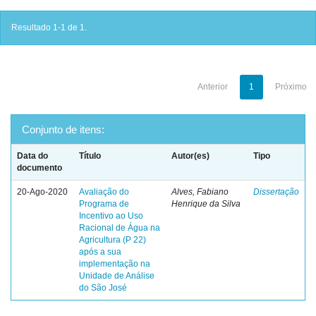
Resultado 1-1 de 1.
Anterior
1
Próximo
Conjunto de itens:
Data do
Título
Autor(es)
Tipo
documento
20-Ago-2020
Avaliação do
Alves, Fabiano
Dissertação
Programa de
Henrique da Silva
Incentivo ao Uso
Racional de Água na
Agricultura (P 22)
após a sua
implementação na
Unidade de Análise
do São José