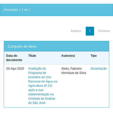
Resultado 1-1 de 1.
Anterior
1
Próximo
Conjunto de itens:
Data do
Título
Autor(es)
Tipo
documento
20-Ago-2020
Avaliação do
Alves, Fabiano
Dissertação
Programa de
Henrique da Silva
Incentivo ao Uso
Racional de Água na
Agricultura (P 22)
após a sua
implementação na
Unidade de Análise
do São José