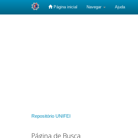
Página inicial
Navegar
Ajuda
Skip
navigation
Repositório UNIFEI
Página de Busca