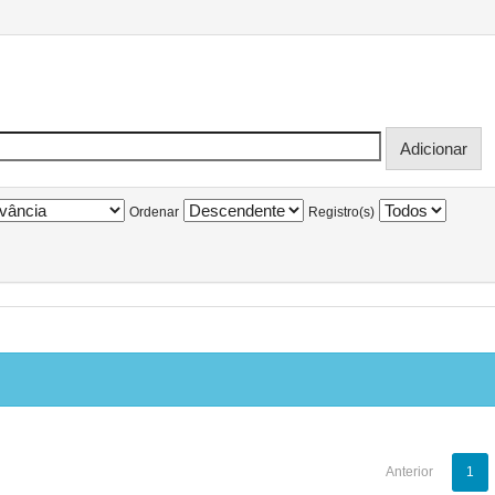
Ordenar
Registro(s)
Anterior
1