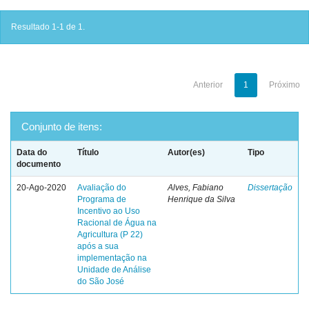
Resultado 1-1 de 1.
Anterior
1
Próximo
Conjunto de itens:
Data do
Título
Autor(es)
Tipo
documento
20-Ago-2020
Avaliação do
Alves, Fabiano
Dissertação
Programa de
Henrique da Silva
Incentivo ao Uso
Racional de Água na
Agricultura (P 22)
após a sua
implementação na
Unidade de Análise
do São José