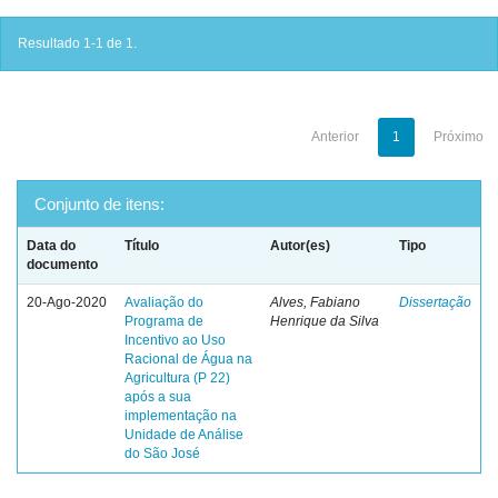
Resultado 1-1 de 1.
Anterior
1
Próximo
Conjunto de itens:
Data do
Título
Autor(es)
Tipo
documento
20-Ago-2020
Avaliação do
Alves, Fabiano
Dissertação
Programa de
Henrique da Silva
Incentivo ao Uso
Racional de Água na
Agricultura (P 22)
após a sua
implementação na
Unidade de Análise
do São José