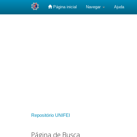
Página inicial
Navegar
Ajuda
Skip
navigation
Repositório UNIFEI
Página de Busca