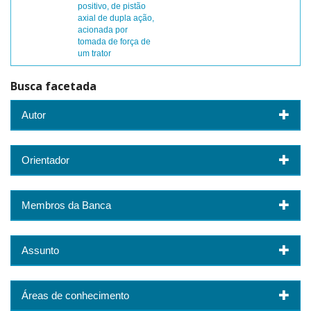
positivo, de pistão
axial de dupla ação,
acionada por
tomada de força de
um trator
Busca facetada
Autor
Orientador
Membros da Banca
Assunto
Áreas de conhecimento