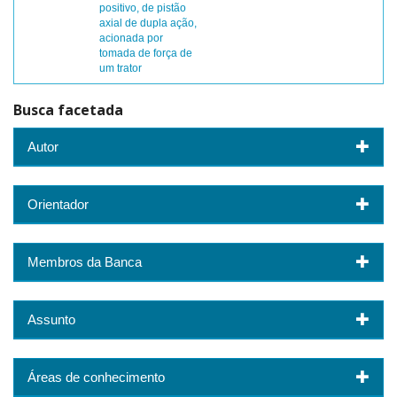
positivo, de pistão
axial de dupla ação,
acionada por
tomada de força de
um trator
Busca facetada
Autor
Orientador
Membros da Banca
Assunto
Áreas de conhecimento