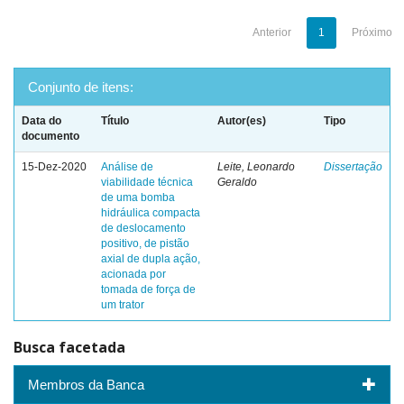
Anterior
1
Próximo
Conjunto de itens:
Data do
Título
Autor(es)
Tipo
documento
15-Dez-2020
Análise de
Leite, Leonardo
Dissertação
viabilidade técnica
Geraldo
de uma bomba
hidráulica compacta
de deslocamento
positivo, de pistão
axial de dupla ação,
acionada por
tomada de força de
um trator
Busca facetada
Membros da Banca