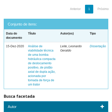
Anterior
1
Próximo
Conjunto de itens:
Data do
Título
Autor(es)
Tipo
documento
15-Dez-2020
Análise de
Leite, Leonardo
Dissertação
viabilidade técnica
Geraldo
de uma bomba
hidráulica compacta
de deslocamento
positivo, de pistão
axial de dupla ação,
acionada por
tomada de força de
um trator
Busca facetada
Autor