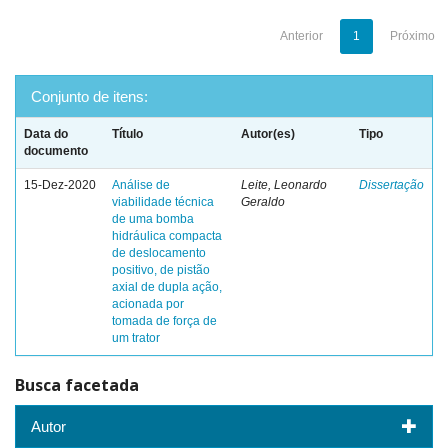
Anterior
1
Próximo
Conjunto de itens:
Data do
Título
Autor(es)
Tipo
documento
15-Dez-2020
Análise de
Leite, Leonardo
Dissertação
viabilidade técnica
Geraldo
de uma bomba
hidráulica compacta
de deslocamento
positivo, de pistão
axial de dupla ação,
acionada por
tomada de força de
um trator
Busca facetada
Autor