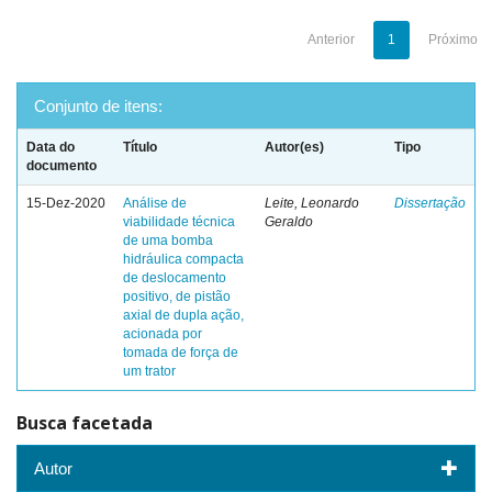
Anterior
1
Próximo
Conjunto de itens:
Data do
Título
Autor(es)
Tipo
documento
15-Dez-2020
Análise de
Leite, Leonardo
Dissertação
viabilidade técnica
Geraldo
de uma bomba
hidráulica compacta
de deslocamento
positivo, de pistão
axial de dupla ação,
acionada por
tomada de força de
um trator
Busca facetada
Autor