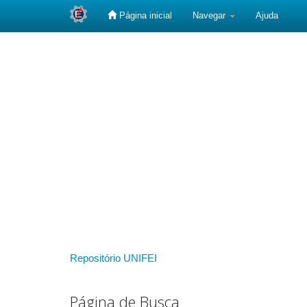
Página inicial
Navegar
Ajuda
Skip
navigation
Repositório UNIFEI
Página de Busca