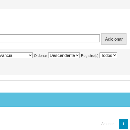
Ordenar
Registro(s)
Anterior
1