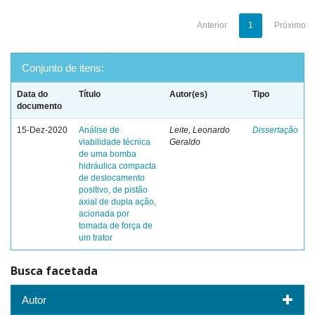
Anterior
1
Próximo
Conjunto de itens:
Data do
Título
Autor(es)
Tipo
documento
15-Dez-2020
Análise de
Leite, Leonardo
Dissertação
viabilidade técnica
Geraldo
de uma bomba
hidráulica compacta
de deslocamento
positivo, de pistão
axial de dupla ação,
acionada por
tomada de força de
um trator
Busca facetada
Autor