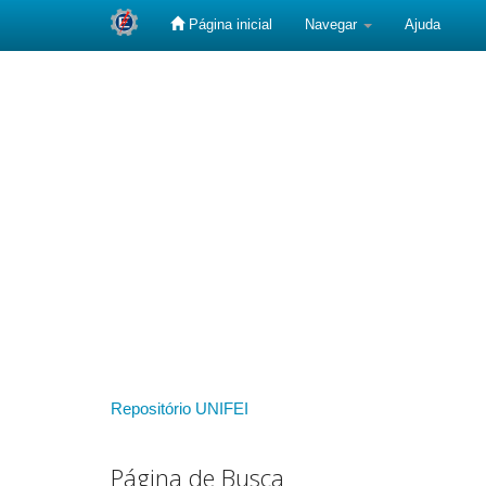
Página inicial
Navegar
Ajuda
Skip
navigation
Repositório UNIFEI
Página de Busca