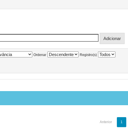
Ordenar
Registro(s)
Anterior
1