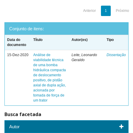
Anterior
1
Próximo
Conjunto de itens:
Data do
Título
Autor(es)
Tipo
documento
15-Dez-2020
Análise de
Leite, Leonardo
Dissertação
viabilidade técnica
Geraldo
de uma bomba
hidráulica compacta
de deslocamento
positivo, de pistão
axial de dupla ação,
acionada por
tomada de força de
um trator
Busca facetada
Autor