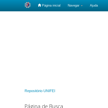
Página inicial
Navegar
Ajuda
Skip
navigation
Repositório UNIFEI
Página de Busca