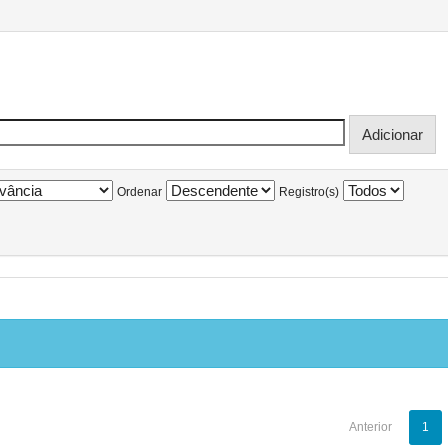
Ordenar
Registro(s)
Anterior
1