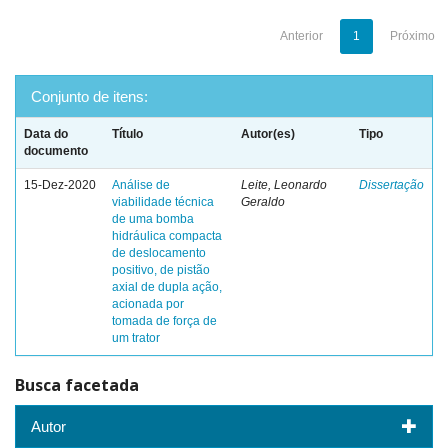
Anterior
1
Próximo
Conjunto de itens:
Data do
Título
Autor(es)
Tipo
documento
15-Dez-2020
Análise de
Leite, Leonardo
Dissertação
viabilidade técnica
Geraldo
de uma bomba
hidráulica compacta
de deslocamento
positivo, de pistão
axial de dupla ação,
acionada por
tomada de força de
um trator
Busca facetada
Autor