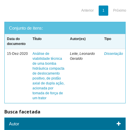
Anterior
1
Próximo
Conjunto de itens:
Data do
Título
Autor(es)
Tipo
documento
15-Dez-2020
Análise de
Leite, Leonardo
Dissertação
viabilidade técnica
Geraldo
de uma bomba
hidráulica compacta
de deslocamento
positivo, de pistão
axial de dupla ação,
acionada por
tomada de força de
um trator
Busca facetada
Autor