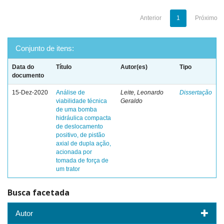
Anterior
1
Próximo
Conjunto de itens:
Data do
Título
Autor(es)
Tipo
documento
15-Dez-2020
Análise de
Leite, Leonardo
Dissertação
viabilidade técnica
Geraldo
de uma bomba
hidráulica compacta
de deslocamento
positivo, de pistão
axial de dupla ação,
acionada por
tomada de força de
um trator
Busca facetada
Autor