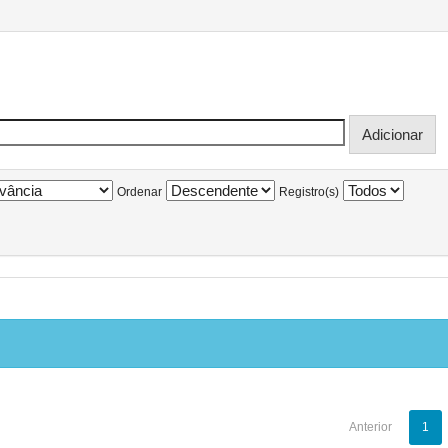
Ordenar
Registro(s)
Anterior
1