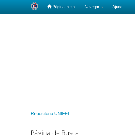
Página inicial
Navegar
Ajuda
Skip
navigation
Repositório UNIFEI
Página de Busca