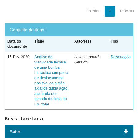
Anterior
1
Próximo
Conjunto de itens:
Data do
Título
Autor(es)
Tipo
documento
15-Dez-2020
Análise de
Leite, Leonardo
Dissertação
viabilidade técnica
Geraldo
de uma bomba
hidráulica compacta
de deslocamento
positivo, de pistão
axial de dupla ação,
acionada por
tomada de força de
um trator
Busca facetada
Autor