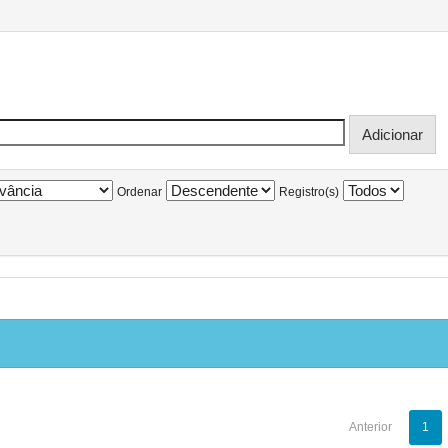
Ordenar
Registro(s)
Anterior
1